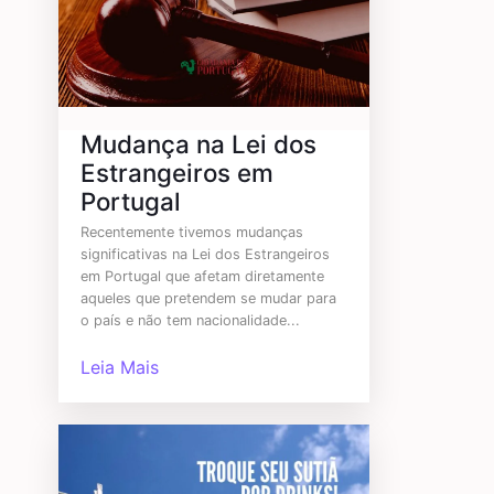
Mudança na Lei dos
Estrangeiros em
Portugal
Recentemente tivemos mudanças
significativas na Lei dos Estrangeiros
em Portugal que afetam diretamente
aqueles que pretendem se mudar para
o país e não tem nacionalidade...
Leia Mais