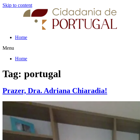
Skip to content
Home
Menu
Home
Tag:
portugal
Prazer, Dra. Adriana Chiaradia!